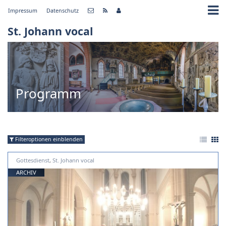
Impressum
Datenschutz
St. Johann vocal
Programm
Filteroptionen einblenden
Gottesdienst
,
St. Johann vocal
ARCHIV