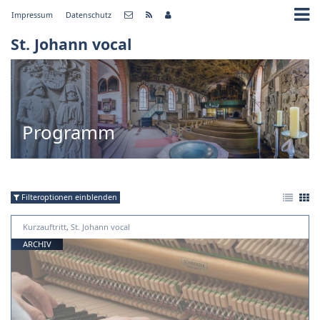
Impressum
Datenschutz
St. Johann vocal
Programm
Filteroptionen einblenden
Kurzauftritt
,
St. Johann vocal
ARCHIV