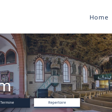
Home
L
Ve
F
1
mm
Termine
Repertoire