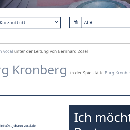
Alle
Kurzauftritt
n vocal
unter der Leitung von Bernhard Zosel
rg Kronberg
in der Spielstätte
Burg Kronbe
Ich möcht
,
info@st-johann-vocal.de