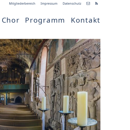
Mitgliederbereich
Impressum
Datenschutz
Chor
Programm
Kontakt
etzte
Alle
ranstaltung
Veranstaltungen
04.11.18
arewell
8:00 Uhr
Zum Konzert