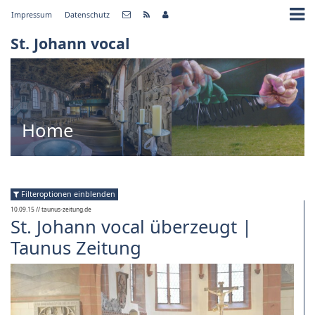
Impressum
Datenschutz
St. Johann vocal
Home
Filteroptionen einblenden
10.09.15
// taunus-zeitung.de
St. Johann vocal überzeugt |
Taunus Zeitung