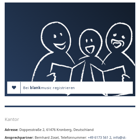
Bei
blank
music registrieren
Kantor
Adresse:
Doppesstraße 2, 61476 Kronberg, Deutschland
Ansprechpartner:
Bernhard Zosel, Telefonnummer:
+49 6173 561 2
,
info@st-