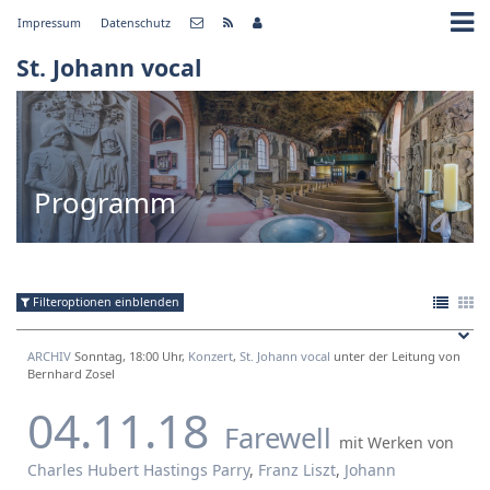
Impressum
Datenschutz
St. Johann vocal
Programm
Filteroptionen einblenden
ARCHIV
Sonntag, 18:00 Uhr,
Konzert
,
St. Johann vocal
unter der Leitung von
Bernhard Zosel
04.11.18
Farewell
mit Werken von
Charles Hubert Hastings Parry
,
Franz Liszt
,
Johann