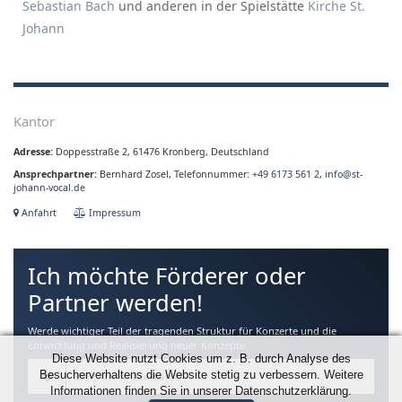
Sebastian Bach
und
anderen
in der Spielstätte
Kirche St.
Johann
Kantor
Adresse:
Doppesstraße 2, 61476 Kronberg, Deutschland
Ansprechpartner:
Bernhard Zosel, Telefonnummer:
+49 6173 561 2
,
info@st-
johann-vocal.de
Anfahrt
Impressum
Ich möchte Förderer oder
Partner werden!
Werde wichtiger Teil der tragenden Struktur für Konzerte und die
Entwicklung und Realisierung neuer Konzepte.
Diese Website nutzt Cookies um z. B. durch Analyse des
Besucherverhaltens die Website stetig zu verbessern. Weitere
Klar, ich unterstütze
Informationen finden Sie in unserer Datenschutzerklärung.