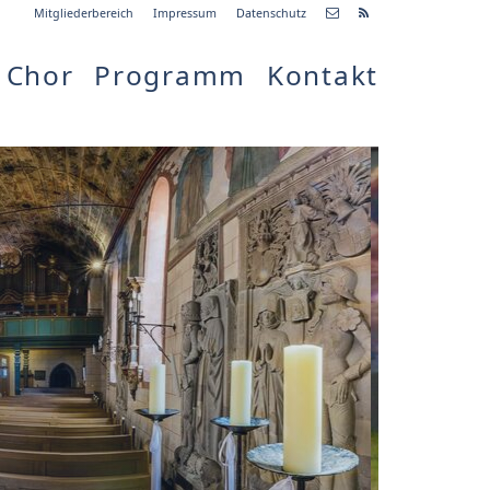
Mitgliederbereich
Impressum
Datenschutz
Chor
Programm
Kontakt
etzte
Alle
ranstaltung
Veranstaltungen
04.11.18
arewell
8:00 Uhr
Zum Konzert