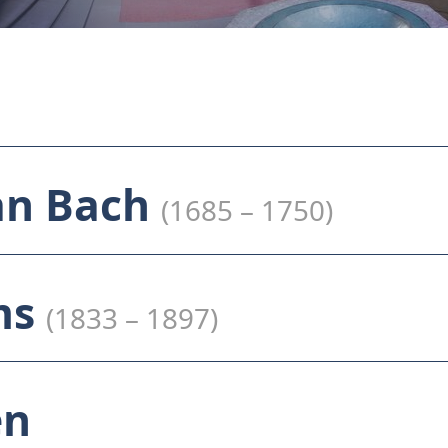
an Bach
(1685 – 1750)
ms
(1833 – 1897)
en