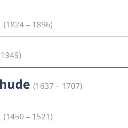
r
(1824 – 1896)
 1949)
ehude
(1637 – 1707)
z
(1450 – 1521)