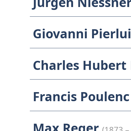
Jürgen Niessne
Giovanni Pierlu
Charles Hubert
Francis Poulenc
Max Reger
(1873 –