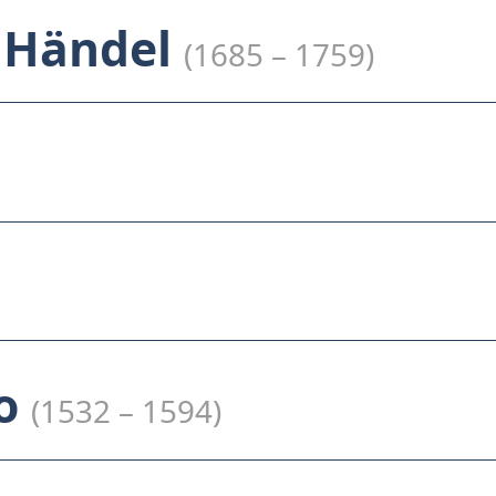
h Händel
(1685 – 1759)
so
(1532 – 1594)