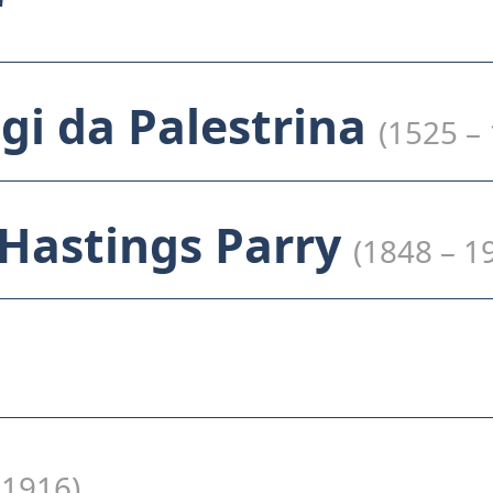
r
igi da Palestrina
(1525 –
 Hastings Parry
(1848 – 1
 1916)