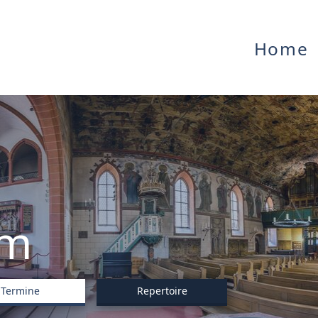
Home
L
Ve
F
1
mm
Termine
Repertoire