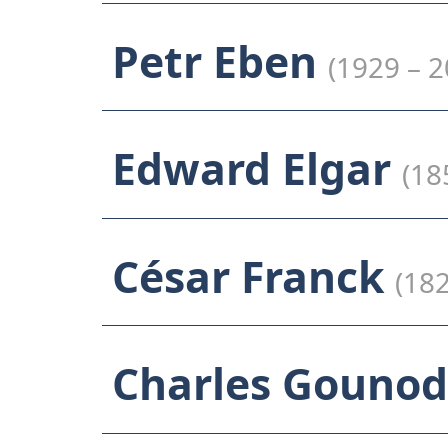
Petr Eben
(1929 – 2
Edward Elgar
(18
César Franck
(182
Charles Gouno