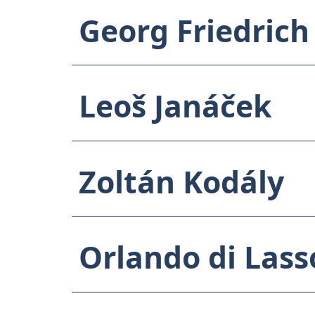
Georg Friedric
Leoš Janáček
Zoltán Kodály
Orlando di Las