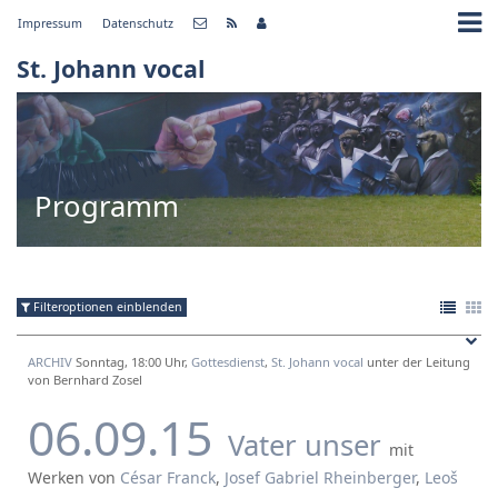
Impressum
Datenschutz
St. Johann vocal
Programm
Filteroptionen einblenden
ARCHIV
Sonntag, 18:00 Uhr,
Gottesdienst
,
St. Johann vocal
unter der Leitung
von Bernhard Zosel
06.09.15
Vater unser
mit
Werken von
César Franck
,
Josef Gabriel Rheinberger
,
Leoš